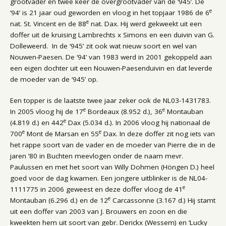
grootvader en twee keer de overgrootvader van de ‘945’. De
e
‘94’ is 21 jaar oud geworden en vloog in het topjaar 1986 de 6
e
nat. St. Vincent en de 88
nat. Dax. Hij werd gekweekt uit een
doffer uit de kruising Lambrechts x Simons en een duivin van G.
Dolleweerd. In de ‘945’ zit ook wat nieuw soort en wel van
Nouwen-Paesen. De ‘94’ van 1983 werd in 2001 gekoppeld aan
een eigen dochter uit een Nouwen-Paesenduivin en dat leverde
de moeder van de ‘945’ op.
Een topper is de laatste twee jaar zeker ook de NL03-1431783.
e
e
In 2005 vloog hij de 17
Bordeaux (8.952 d.), 36
Montauban
e
(4.819 d.) en 442
Dax (5.034 d.). In 2006 vloog hij nationaal de
e
e
700
Mont de Marsan en 55
Dax. In deze doffer zit nog iets van
het rappe soort van de vader en de moeder van Pierre die in de
jaren ’80 in Buchten meevlogen onder de naam mevr.
Paulussen en met het soort van Willy Dohmen (Höngen D.) heel
goed voor de dag kwamen. Een jongere uitblinker is de NL04-
e
1111775 in 2006 geweest en deze doffer vloog de 41
e
Montauban (6.296 d.) en de 12
Carcassonne (3.167 d.) Hij stamt
uit een doffer van 2003 van J. Brouwers en zoon en die
kweekten hem uit soort van gebr. Derickx (Wessem) en ‘Lucky