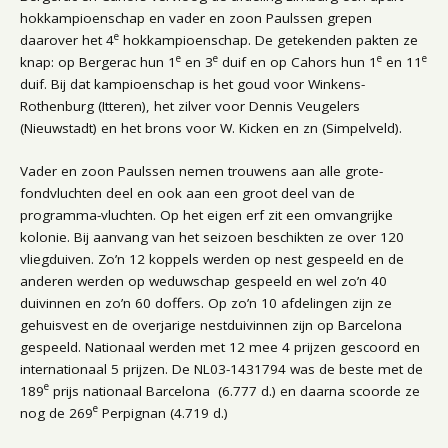
hokkampioenschap en vader en zoon Paulssen grepen
e
daarover het 4
hokkampioenschap. De getekenden pakten ze
e
e
e
e
knap: op Bergerac hun 1
en 3
duif en op Cahors hun 1
en 11
duif. Bij dat kampioenschap is het goud voor Winkens-
Rothenburg (Itteren), het zilver voor Dennis Veugelers
(Nieuwstadt) en het brons voor W. Kicken en zn (Simpelveld).
Vader en zoon Paulssen nemen trouwens aan alle grote-
fondvluchten deel en ook aan een groot deel van de
programma-vluchten. Op het eigen erf zit een omvangrijke
kolonie. Bij aanvang van het seizoen beschikten ze over 120
vliegduiven. Zo’n 12 koppels werden op nest gespeeld en de
anderen werden op weduwschap gespeeld en wel zo’n 40
duivinnen en zo’n 60 doffers. Op zo’n 10 afdelingen zijn ze
gehuisvest en de overjarige nestduivinnen zijn op Barcelona
gespeeld. Nationaal werden met 12 mee 4 prijzen gescoord en
internationaal 5 prijzen. De NL03-1431794 was de beste met de
e
189
prijs nationaal Barcelona (6.777 d.) en daarna scoorde ze
e
nog de 269
Perpignan (4.719 d.)