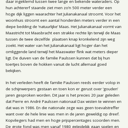
daar ingeklemd tussen twee lange en bekende wateraders. Op
hun achtererf staande ziet men zo’n 500 meter verder een
hoge dijk liggen waarachter het Julianakanaal stroomt. Voor het
woonhuis stroomt een aantal honderden meters verder in een
diepe bedding de ‘natuurlijke’ Maas. Het Julianakanaal vormt van
Maastricht tot Maasbracht een strakke rechte lijn terwijl de Maas
tussen de twee dezelfde plaatsen knap kronkelend zijn weg
zoekt. Het water van het Julianakanaal ligt hoger dan het
omliggende land terwijl het Maaswater flink wat meters dieper
ligt. De duiven van de familie Paulssen kunnen dat bij hun
toertjes boven de hokken vanuit de lucht allemaal goed
bekijken.
In het verleden heeft de familie Paulssen reeds eerder volop in
de schijnwerpers gestaan en toen kon er gerust over ‘gouden’
jaren gesproken worden. Dit jaar is het precies 20 jaar geleden
dat Pierre en André Paulssen nationaal Dax wisten te winnen en
dat was in 1986. En die nationale zege was geen toevalstreffer
want over de hele linie was men in de jaren geweldig op dreef.
Kopvliegers had men en hoge prijspercentages scoorden men.
De grote fond was men vanaf 1980 geleidelijk gaan spelen en