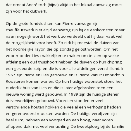
dat omdat André toch (bijna) altijd in het lokaal aanwezig moet
zijn voor het clubwerk.
Op de grote-fondvluchten kan Pierre vanwege zijn
chauffeurswerk niet altijd aanwezig zijn bij de aankomsten maar
naar mogelijk wordt het werk zo verdeeld dat hij daar vaak wel
de mogelijkheid voor heeft. Zo rijdt hij meestal de duiven van
het noordelijke rayon die op zondag gelost worden. Om het
voor moeder Lies makkelijker te maken om te zien op welke
afdeling een duif thuishoort hebben de duiven op hun chipring
een gekleurde strip en die is voor alle afdelingen verschillend. In
1967 zijn Pierre en Lies getrouwd en is Pierre vanuit Limbricht in
Roosteren komen wonen. Op hun huidige woonstek stond het
ouderlijk huis van Lies en die is later afgebroken toen een
nieuwe woning werd gebouwd. In 1989 zijn de huidige stenen
duivenverblijven gebouwd. Voordien stonden er veel
verschillende houten hokken die veelal een verhoging hadden
en gerenoveerd moesten worden. De huidige verblijven zijn
heel ruim, hebben een voorpad en een hoog, naar voren
aflopend dak met veel verluchting. De kweekploeg bij de familie