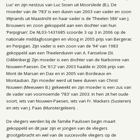
Luc’ en zijn nestzus van Luc Sioen uit Moorslede (B.). De
moeder van de ‘783’ is een duivin van 2003 van vader en zoon
Wijnands uit Maastricht en haar vader is de ‘Theelen 586’ van J.
Brouwers en zoon gekoppeld aan een dochter van hun
‘Perpignan’. De NL03-1431685 scoorde 3 op 3 in 2006 op de
nationale middaglossingen en vloog in 2005 prijs van Bergerac
en Perpigan. Zijn vader is een zoon van de ‘94’ van 1983
gekoppeld aan een Theelenduivin van A. Fanselow (St.
Odiliënberg) Zijn moeder is een dochter van de Narbonne van
Nouwen-Paesen. De ‘612’ van 2003 haalde in 2006 prijs van
Mont de Marsan en Dax en in 2005 van Bordeaux en
Montauban. Zijn moeder werd uit twee duiven van Christ
Nouwen (Meeuwen B.) gekweekt en zijn moeder is een zus van
de vader van voornoemde ‘783’ van 2003. In hen zit het oude
soort, iets van Nouwen-Paesen, iets van Fr. Wackers (Susteren)
en iets van J. Paas (Munstergeleen). .
De vliegers werden bij de familie Paulssen begin maart
gekoppeld en dit jaar zijn er jongen van de vliegers
grootgebracht en wel van de succesvolle vliegers op de