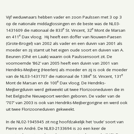
Vijf weduwnaars hebben vader en zoon Paulssen met 3 op 3
op de nationale middaglossingen en de beste was de NL03-
e
e
1431609 die nationaal de 833
St. Vincent, 32
Mont de Marsan
e
en 411
Dax vloog. Hij heeft een doffer van Nouwen-Paesen
(Grote-Brogel) van 2002 als vader en een duivin van 2001 als
moeder en zij stamt uit het eigen oude soort en duiven van A.
Beunen (Ohé en Laak) waarin ook Paulssensoort zit. De
voornoemde ‘862’ van 2005 heeft een duivin van 2001 van
Hendriks-Meijberg (Heerlen) als moeder en zij is ook de moeder
e
e
van de NL03-1431707 die nationaal de 1384
St. Vincent, 131
e
Mont de Marsan en de 100
Dax vloog. De Hendriks-
Meijbergduivin werd gekweekt uit twee Florizooneduiven die in
het Belgische Nieuwpoort werden geboren. De vader van de
‘707’ van 2003 is ook van Hendriks-Meijbergorigine en werd ook
uit twee Florizooneduiven gekweekt.
In de NL02-1945945 zit nog hoofdzakelijk het ‘oude’ soort van
Pierre en André. De NL83-2133694 is zo een keer de