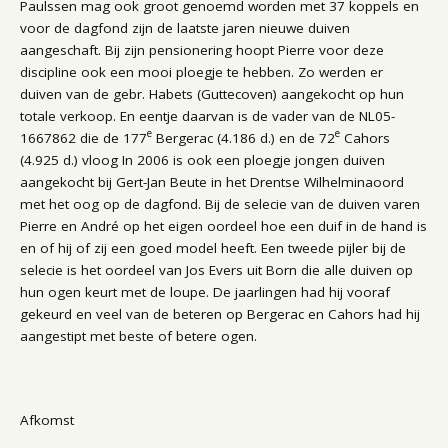
Paulssen mag ook groot genoemd worden met 37 koppels en
voor de dagfond zijn de laatste jaren nieuwe duiven
aangeschaft. Bij zijn pensionering hoopt Pierre voor deze
discipline ook een mooi ploegje te hebben. Zo werden er
duiven van de gebr. Habets (Guttecoven) aangekocht op hun
totale verkoop. En eentje daarvan is de vader van de NL05-
e
e
1667862 die de 177
Bergerac (4.186 d.) en de 72
Cahors
(4.925 d.) vloog In 2006 is ook een ploegje jongen duiven
aangekocht bij Gert-Jan Beute in het Drentse Wilhelminaoord
met het oog op de dagfond. Bij de selecie van de duiven varen
Pierre en André op het eigen oordeel hoe een duif in de hand is
en of hij of zij een goed model heeft. Een tweede pijler bij de
selecie is het oordeel van Jos Evers uit Born die alle duiven op
hun ogen keurt met de loupe. De jaarlingen had hij vooraf
gekeurd en veel van de beteren op Bergerac en Cahors had hij
aangestipt met beste of betere ogen.
Afkomst