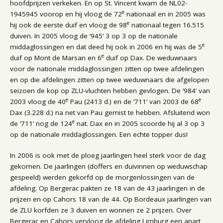
hoofdprijzen verkeken. En op St. Vincent kwam de NL02-
e
1945945 voorop en hij vloog de 72
nationaal en in 2005 was
e
hij ook de eerste duif en vloog de 98
nationaal tegen 16.515
duiven. In 2005 vloog de ‘945’ 3 op 3 op de nationale
e
middaglossingen en dat deed hij ook in 2006 en hij was de 5
e
duif op Mont de Marsan en 6
duif op Dax. De weduwnaars
voor de nationale middaglossingen zitten op twee afdelingen
en op die afdelingen zitten op twee weduwnaars die afgelopen
seizoen de kop op ZLU-vluchten hebben gevlogen. De ‘984’ van
e
e
2003 vloog de 40
Pau (2413 d.) en de ‘711’ van 2003 de 68
Dax (3.228 d.) na net van Pau gemist te hebben. Afsluitend won
e
de ‘711’ nog de 124
nat. Dax en in 2005 scoorde hij al 3 op 3
op de nationale middaglossingen. Een echte topper dus!
In 2006 is ook met de ploeg jaarlingen heel sterk voor de dag
gekomen. De jaarlingen (doffers en duivinnen op weduwschap
gespeeld) werden gekorfd op de morgenlossingen van de
afdeling. Op Bergerac pakten ze 18 van de 43 jaarlingen in de
prijzen en op Cahors 18 van de 44. Op Bordeaux jaarlingen van
de ZLU korfden ze 3 duiven en wonnen ze 2 prijzen. Over
Bergerac en Cahors vervloog de afdeling Limburg een apart