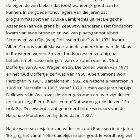
de eigen duiven bleken dat (ook) wonderlijk goed aan te
kunnen. In de goede fondvliegers van die jaren zat
programmasoort van Tuurke Lambrechts uit het Belgische
Assenede (aan de grens bij Zeeuws-Vlaanderen). Het fondsoort
kwam van twee bronnen en wel van plaatsgenoot Albert
Simons en van Gijs (van) Dolleweerd uit Oss. In 1971 kwam
Albert Simons vanuit Maaseik aan de andere kant van de Maas
in Roosteren wonen. En veel fondsuccessen zou hij daar
behalen met nakomelingen van de zonen van het ‘Oud
Doffertje’ van A. v.d. Wegen en zn. Die zonen waren van 1971
en het ‘Oud Doffertje’ zelf was van 1958. Albert Simons won
Perpignan in 1981, Barcelona in 1982, de Nationale Marathon in
1985 en Marseille in 1987. Vanaf 1979 is men ook jaren bij Gijs
Dolleweerd in Oss over de vloer gekomen en over zijn duiven
en soort zegt Pierre Paulssen nu:”Dat waren goeie duiven!” En
ook Gijs Dolleweerd staat genoteerd bij de winnaars van de
Nationale Marathon en hij deed dat in 1987.
Na de ware succesjaren van vader en zoon Paulssen in de jaren
’80 ging het vanaf 1989 duidelijk minder goed. Er wordt nog wel