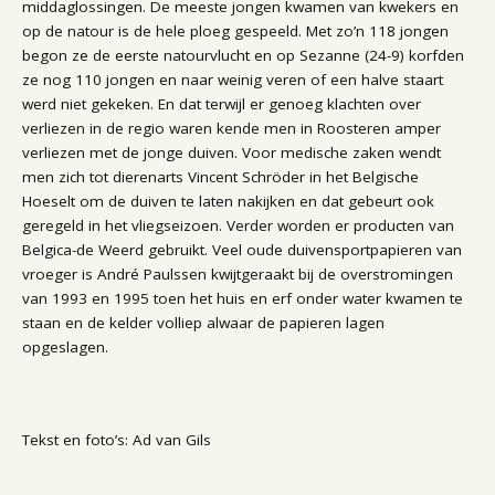
middaglossingen. De meeste jongen kwamen van kwekers en
op de natour is de hele ploeg gespeeld. Met zo’n 118 jongen
begon ze de eerste natourvlucht en op Sezanne (24-9) korfden
ze nog 110 jongen en naar weinig veren of een halve staart
werd niet gekeken. En dat terwijl er genoeg klachten over
verliezen in de regio waren kende men in Roosteren amper
verliezen met de jonge duiven. Voor medische zaken wendt
men zich tot dierenarts Vincent Schröder in het Belgische
Hoeselt om de duiven te laten nakijken en dat gebeurt ook
geregeld in het vliegseizoen. Verder worden er producten van
Belgica-de Weerd gebruikt. Veel oude duivensportpapieren van
vroeger is André Paulssen kwijtgeraakt bij de overstromingen
van 1993 en 1995 toen het huis en erf onder water kwamen te
staan en de kelder volliep alwaar de papieren lagen
opgeslagen.
Tekst en foto’s: Ad van Gils