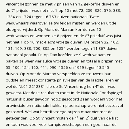
Vincent begonnen ze met 7 prijzen van 12 gekorfde duiven en
e
de 7
prijsduif was net niet 1 op 10 met 72, 209, 326, 576, 833,
1384 en 1724 tegen 16.763 duiven nationaal. Twee
weduwnaars waarover ze twijfelden misten en werden uit de
ploeg verwijderd. Op Mont de Marsan korfden ze 10
e
weduwnaars en wonnen ze 8 prijzen en de 8
prijsduif was juist
net niet 1 op 10 met 4 echt vroege duiven. De prijzen 32, 102,
131, 169, 388, 700, 802 en 1254 werden tegen 11.367 duiven
nationaal gepakt. En op Dax korfden ze 9 weduwnaars en
pakten ze weer vier zulke vroege duiven en totaal 8 prijzen met
55, 100, 124, 160, 411, 990, 1556 en 1919 tegen 13.545
duiven. Op Mont de Marsan verspeelden ze trouwens hun
oudste en meest constante prijsvlieger van de laatste jaren en
e
wel de NL01-2212831 die op St. Vincent nog hun 4
duif was
geweest. Met deze resultaten moet in de Nationale Fondspiegel
natuurlijk buitengewoon hoog gescoord gaan worden! Voor het
provinciale en nationale hokkampioenschap werd niet succesvol
gescoord. Wel wat betreft vroege prijzen maar niet met de
e
e
getekenden. Op St. Vincent misten de 1
en 2
duif van de lijst
en toen was voor veel kampioenschappen een gooi naar de