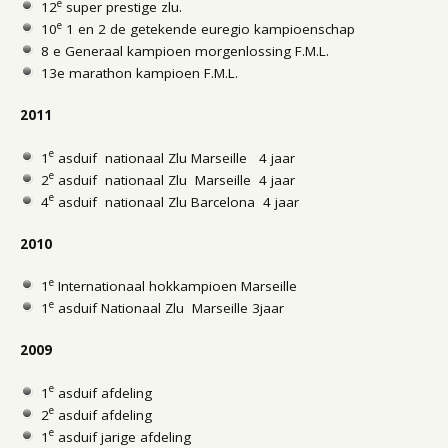
e
12
super prestige zlu.
e
10
1 en 2 de getekende euregio kampioenschap
8 e Generaal kampioen morgenlossing F.M.L.
13e marathon kampioen F.M.L.
2011
e
1
asduif nationaal Zlu Marseille 4 jaar
e
2
asduif nationaal Zlu Marseille 4 jaar
e
4
asduif nationaal Zlu Barcelona 4 jaar
2010
e
1
Internationaal hokkampioen Marseille
e
1
asduif Nationaal Zlu Marseille 3jaar
2009
e
1
asduif afdeling
e
2
asduif afdeling
e
1
asduif jarige afdeling