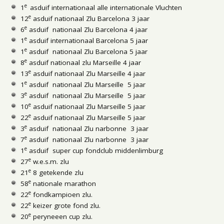
e
1
asduif internationaal alle internationale Vluchten
e
12
asduif nationaal Zlu Barcelona 3 jaar
e
6
asduif nationaal Zlu Barcelona 4 jaar
e
1
asduif internationaal Barcelona 5 jaar
e
1
asduif nationaal Zlu Barcelona 5 jaar
e
8
asduif nationaal zlu Marseille 4 jaar
e
13
asduif nationaal Zlu Marseille 4 jaar
e
1
asduif nationaal Zlu Marseille 5 jaar
e
3
asduif nationaal Zlu Marseille 5 jaar
e
10
asduif nationaal Zlu Marseille 5 jaar
e
22
asduif nationaal Zlu Marseille 5 jaar
e
3
asduif nationaal Zlu narbonne 3 jaar
e
7
asduif nationaal Zlu narbonne 3 jaar
e
1
asduif super cup fondclub middenlimburg
e
27
w.e.s.m. zlu
e
21
8 getekende zlu
e
58
nationale marathon
e
22
fondkampioen zlu.
e
22
keizer grote fond zlu.
e
20
peryneeen cup zlu.